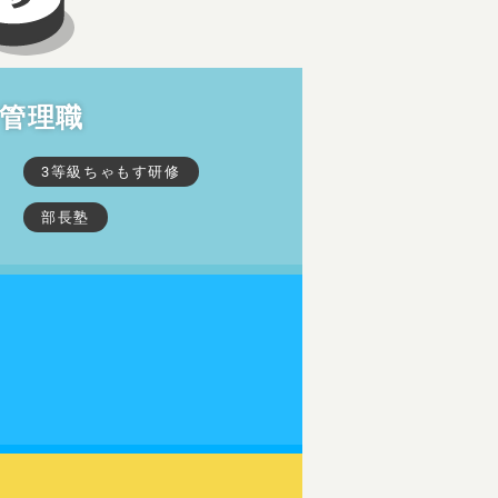
管理職
3等級ちゃもす研修
部長塾