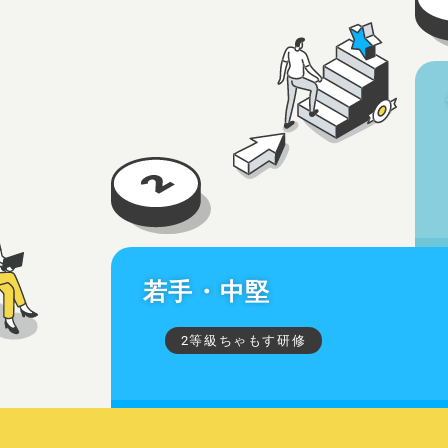
若手・中堅
2等級ちゃもす研修